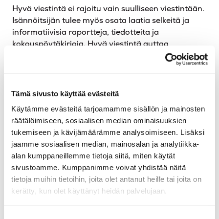
Hyvä viestintä ei rajoitu vain suulliseen viestintään.
Isännöitsijän tulee myös osata laatia selkeitä ja
informatiivisia raportteja, tiedotteita ja
kokouspöytäkirjoja. Hyvä viestintä auttaa
välttämään väärinkäsityksiä ja luo avoimen ja
luottamuksellisen ilmapiirin taloyhtiössä.
Organisointikyky ja
Tämä sivusto käyttää evästeitä
Käytämme evästeitä tarjoamamme sisällön ja mainosten
ongelmanratkaisutaidot
räätälöimiseen, sosiaalisen median ominaisuuksien
tukemiseen ja kävijämäärämme analysoimiseen. Lisäksi
jaamme sosiaalisen median, mainosalan ja analytiikka-
Isännöitsijän työ on monipuolista ja vaatii
alan kumppaneillemme tietoja siitä, miten käytät
erinomaista organisointikykyä. Hyvä isännöitsijä
sivustoamme. Kumppanimme voivat yhdistää näitä
pystyy hallitsemaan useita tehtäviä
tietoja muihin tietoihin, joita olet antanut heille tai joita on
samanaikaisesti ja pitämään asiat järjestyksessä.
kerätty, kun olet käyttänyt heidän palvelujaan.
Tämä tarkoittaa, että hän osaa priorisoida tehtäviä
ja varmistaa, että kaikki tärkeät asiat tulevat
Suostumuksen