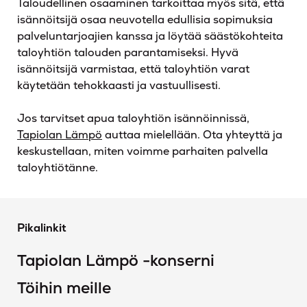
Taloudellinen osaaminen tarkoittaa myös sitä, että
isännöitsijä osaa neuvotella edullisia sopimuksia
palveluntarjoajien kanssa ja löytää säästökohteita
taloyhtiön talouden parantamiseksi. Hyvä
isännöitsijä varmistaa, että taloyhtiön varat
käytetään tehokkaasti ja vastuullisesti.
Jos tarvitset apua taloyhtiön isännöinnissä,
Tapiolan Lämpö
auttaa mielellään. Ota yhteyttä ja
keskustellaan, miten voimme parhaiten palvella
taloyhtiötänne.
Pikalinkit
Tapiolan Lämpö -konserni
Töihin meille