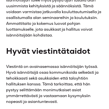
Isännöitsijän tulee myös pysyä ajan tasalla alan
uusimmista kehityksistä ja säännöksistä. Tämä
voidaan varmistaa jatkuvalla kouluttautumisella ja
osallistumalla alan seminaareihin ja koulutuksiin.
Ammattitaito ja kokemus luovat pohjan
luottamukselle, jota asukkaat ja hallitus voivat
isännöitsijään kohdistaa.
Hyvät viestintätaidot
Viestintä on avainasemassa isännöitsijän työssä.
Hyvä isännöitsijä osaa kommunikoida selkeästi ja
tehokkaasti sekä asukkaiden että taloyhtiön
hallituksen kanssa. Tämä tarkoittaa, että hän
pystyy selittämään monimutkaiset asiat
ymmärrettävästi ja vastaamaan kysymyksiin
nopeasti ja asiantuntevasti.