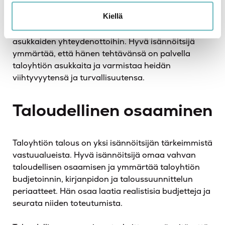
Kiellä
Asiakaspalveluhenkisyys näkyy myös siinä, että
isännöitsijä on tavoitettavissa ja reagoi nopeasti
asukkaiden yhteydenottoihin. Hyvä isännöitsijä
ymmärtää, että hänen tehtävänsä on palvella
taloyhtiön asukkaita ja varmistaa heidän
viihtyvyytensä ja turvallisuutensa.
Taloudellinen osaaminen
Taloyhtiön talous on yksi isännöitsijän tärkeimmistä
vastuualueista. Hyvä isännöitsijä omaa vahvan
taloudellisen osaamisen ja ymmärtää taloyhtiön
budjetoinnin, kirjanpidon ja taloussuunnittelun
periaatteet. Hän osaa laatia realistisia budjetteja ja
seurata niiden toteutumista.