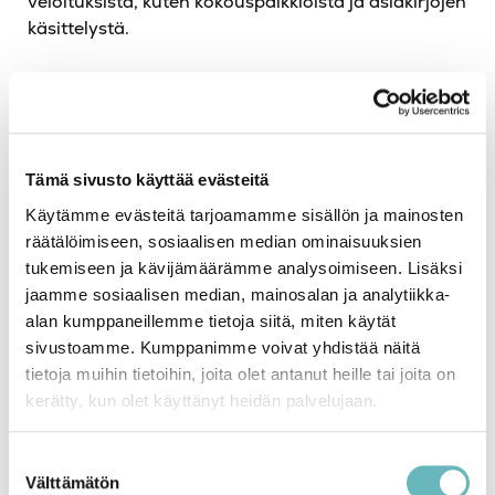
veloituksista, kuten kokouspalkkioista ja asiakirjojen
käsittelystä.
Perusmaksu kattaa yleensä isännöitsijän
päivittäiset tehtävät, kuten taloyhtiön hallinnon
hoitamisen ja kirjanpidon. Erilliset veloitukset
voivat sen sijaan liittyä esimerkiksi ylimääräisiin
Tämä sivusto käyttää evästeitä
kokouksiin, remonttien valvontaan tai lakiasioiden
hoitamiseen. On tärkeää selvittää etukäteen, mitkä
Käytämme evästeitä tarjoamamme sisällön ja mainosten
palvelut sisältyvät perusmaksuun ja mitkä
räätälöimiseen, sosiaalisen median ominaisuuksien
veloitetaan erikseen, jotta vältytään ikäviltä
tukemiseen ja kävijämäärämme analysoimiseen. Lisäksi
yllätyksiltä.
jaamme sosiaalisen median, mainosalan ja analytiikka-
alan kumppaneillemme tietoja siitä, miten käytät
Siirtymävaiheen
sivustoamme. Kumppanimme voivat yhdistää näitä
tietoja muihin tietoihin, joita olet antanut heille tai joita on
kustannukset
kerätty, kun olet käyttänyt heidän palvelujaan.
Isännöitsijän vaihdon yhteydessä syntyy usein
Suostumuksen
siirtymävaiheen kustannuksia, jotka liittyvät uuden
Välttämätön
valinta