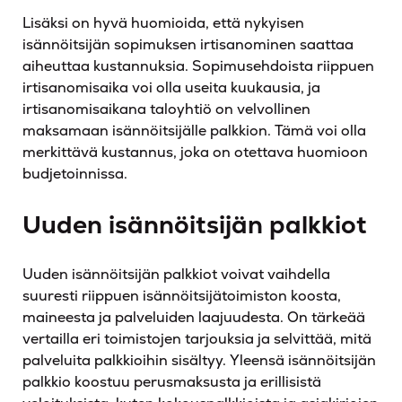
Lisäksi on hyvä huomioida, että nykyisen
isännöitsijän sopimuksen irtisanominen saattaa
aiheuttaa kustannuksia. Sopimusehdoista riippuen
irtisanomisaika voi olla useita kuukausia, ja
irtisanomisaikana taloyhtiö on velvollinen
maksamaan isännöitsijälle palkkion. Tämä voi olla
merkittävä kustannus, joka on otettava huomioon
budjetoinnissa.
Uuden isännöitsijän palkkiot
Uuden isännöitsijän palkkiot voivat vaihdella
suuresti riippuen isännöitsijätoimiston koosta,
maineesta ja palveluiden laajuudesta. On tärkeää
vertailla eri toimistojen tarjouksia ja selvittää, mitä
palveluita palkkioihin sisältyy. Yleensä isännöitsijän
palkkio koostuu perusmaksusta ja erillisistä