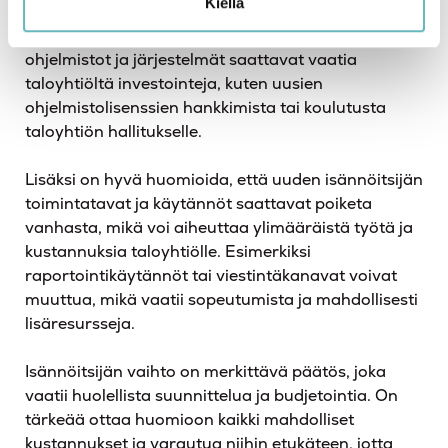
Kiellä
muita lisäkustannuksia, jotka eivät ole välittömästi
ilmeisiä. Esimerkiksi uuden isännöitsijän käyttämät
ohjelmistot ja järjestelmät saattavat vaatia
taloyhtiöltä investointeja, kuten uusien
ohjelmistolisenssien hankkimista tai koulutusta
taloyhtiön hallitukselle.
Lisäksi on hyvä huomioida, että uuden isännöitsijän
toimintatavat ja käytännöt saattavat poiketa
vanhasta, mikä voi aiheuttaa ylimääräistä työtä ja
kustannuksia taloyhtiölle. Esimerkiksi
raportointikäytännöt tai viestintäkanavat voivat
muuttua, mikä vaatii sopeutumista ja mahdollisesti
lisäresursseja.
Isännöitsijän vaihto on merkittävä päätös, joka
vaatii huolellista suunnittelua ja budjetointia. On
tärkeää ottaa huomioon kaikki mahdolliset
kustannukset ja varautua niihin etukäteen, jotta