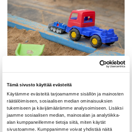
Taloyhtiön vastuulla on huolehtia leikkipaikkojen
turvallisuudesta. Ennen kesän leikkejä onkin hyvä
tarkastaa, ettei pihan leikkipaikalta löydy
Tämä sivusto käyttää evästeitä
turvallisuusriskejä.
Käytämme evästeitä tarjoamamme sisällön ja mainosten
räätälöimiseen, sosiaalisen median ominaisuuksien
Viherpalveluidemme
kautta voit tänäkin keväänä
tukemiseen ja kävijämäärämme analysoimiseen. Lisäksi
hankkia leikkipaikkojen turvallisuustarkastuksen,
jaamme sosiaalisen median, mainosalan ja analytiikka-
joka sisältää kuvallisen tarkastusraportin sekä
alan kumppaneillemme tietoja siitä, miten käytät
korjausehdotukset hinta-arvioineen. Tarkastusaika
sivustoamme. Kumppanimme voivat yhdistää näitä