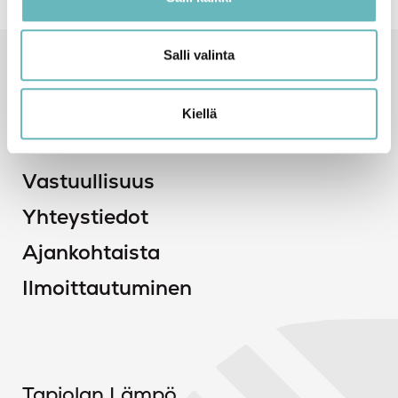
Salli valinta
Pikalinkit
Tapiolan Lämpö -konserni
Kiellä
Töihin meille
Vastuullisuus
Yhteystiedot
Ajankohtaista
Ilmoittautuminen
Tapiolan Lämpö