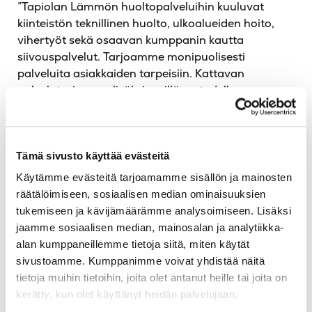
”Tapiolan Lämmön huoltopalveluihin kuuluvat
kiinteistön teknillinen huolto, ulkoalueiden hoito,
vihertyöt sekä osaavan kumppanin kautta
siivouspalvelut. Tarjoamme monipuolisesti
palveluita asiakkaiden tarpeisiin. Kattavan
palvelutarjonnan lisäksi meillä on todella osaavaa
henkilöstöä, jonka koulutukseen sekä
perehdyttämiseen panostamme Tapiolan Lämpö-
akatemian kautta. Meillä on työnantajana
Tämä sivusto käyttää evästeitä
keskeinen rooli antaa työntekijöidemme osaamisen
kehittymiselle suunta, luoda mahdollisuudet ja
Käytämme evästeitä tarjoamamme sisällön ja mainosten
tukea motivaatiota osaamisen kehittämiseen. Tällä
räätälöimiseen, sosiaalisen median ominaisuuksien
alalla tarvitaan lisää tekijöitä ja meille on tärkeää,
tukemiseen ja kävijämäärämme analysoimiseen. Lisäksi
että olemassa olevat työntekijämme pääsevät
jaamme sosiaalisen median, mainosalan ja analytiikka-
kehittämään taitojaan jatkuvasti”, John täsmentää.
alan kumppaneillemme tietoja siitä, miten käytät
sivustoamme. Kumppanimme voivat yhdistää näitä
Miten viime talven poikkeukselliset
tietoja muihin tietoihin, joita olet antanut heille tai joita on
sääolosuhteet vaikuttivat huollon
kerätty, kun olet käyttänyt heidän palvelujaan.
toimintaan?