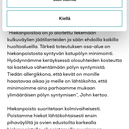
enemmän aikaa.
Kiellä
Milloin hiekanpoistotyöt tehdään?
”Hiekanpoistoa on jo aloitettu tekemään
kulkuväylien jäätilanteiden ja sään ehdoilla kaikilla
huoltoalueilla. Tärkeä toteutuksen osa-alue on
hiekanpoistosta syntyvän katupölyn minimointi.
Hyödynnämme keräyksessä olosuhteiden kosteutta
tai kastelua vähentämään pölyn syntymistä.
Tiedän allergikkona, että kevät on monille
haastavaa aikaa ja meille on lähtökohta, että
minimoimme aina parhaamme mukaan
ylimääräisen pölyn syntymisen”, John kertoo.
Hiekanpoisto suoritetaan kolmivaiheisesti.
Poistamme hiekat lähtökohtaisesti ensin
pihaväyliltä ja ovien edustoilta karkealla