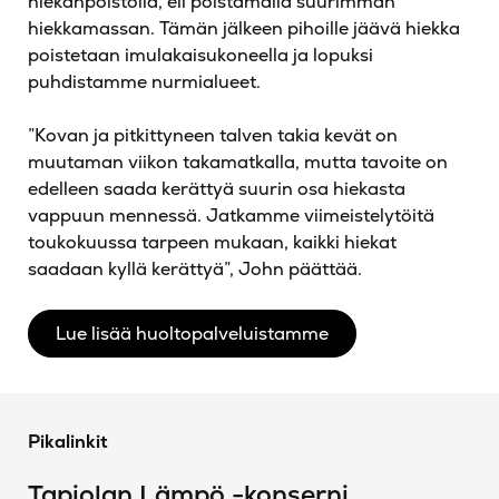
hiekanpoistolla, eli poistamalla suurimman
hiekkamassan. Tämän jälkeen pihoille jäävä hiekka
poistetaan imulakaisukoneella ja lopuksi
puhdistamme nurmialueet.
”Kovan ja pitkittyneen talven takia kevät on
muutaman viikon takamatkalla, mutta tavoite on
edelleen saada kerättyä suurin osa hiekasta
vappuun mennessä. Jatkamme viimeistelytöitä
toukokuussa tarpeen mukaan, kaikki hiekat
saadaan kyllä kerättyä”, John päättää.
Lue lisää huoltopalveluistamme
Pikalinkit
Tapiolan Lämpö -konserni