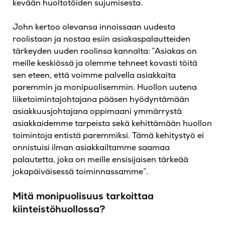
kevään huoltotöiden sujumisesta.
John kertoo olevansa innoissaan uudesta
roolistaan ja nostaa esiin asiakaspalautteiden
tärkeyden uuden roolinsa kannalta: ”Asiakas on
meille keskiössä ja olemme tehneet kovasti töitä
sen eteen, että voimme palvella asiakkaita
paremmin ja monipuolisemmin. Huollon uutena
liiketoimintajohtajana pääsen hyödyntämään
asiakkuusjohtajana oppimaani ymmärrystä
asiakkaidemme tarpeista sekä kehittämään huollon
toimintoja entistä paremmiksi. Tämä kehitystyö ei
onnistuisi ilman asiakkailtamme saamaa
palautetta, joka on meille ensisijaisen tärkeää
jokapäiväisessä toiminnassamme”.
Mitä monipuolisuus tarkoittaa
kiinteistöhuollossa?