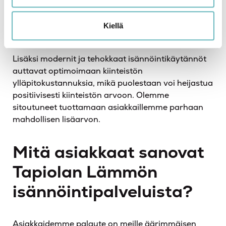
kiinteistönhuolto takaa, että kiinteistö pysyy
hyvässä kunnossa ja sen arvo säilyy tai jopa
Kiellä
kasvaa.
Lisäksi modernit ja tehokkaat isännöintikäytännöt
auttavat optimoimaan kiinteistön
ylläpitokustannuksia, mikä puolestaan voi heijastua
positiivisesti kiinteistön arvoon. Olemme
sitoutuneet tuottamaan asiakkaillemme parhaan
mahdollisen lisäarvon.
Mitä asiakkaat sanovat
Tapiolan Lämmön
isännöintipalveluista?
Asiakkaidemme palaute on meille äärimmäisen