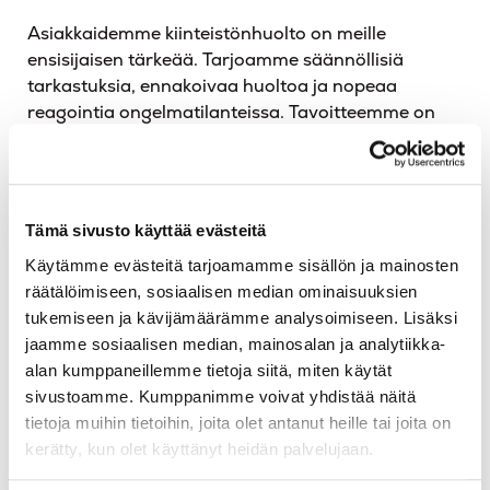
Asiakkaidemme kiinteistönhuolto on meille
ensisijaisen tärkeää. Tarjoamme säännöllisiä
tarkastuksia, ennakoivaa huoltoa ja nopeaa
reagointia ongelmatilanteissa. Tavoitteemme on
varmistaa, että kiinteistöt pysyvät hyvässä
kunnossa ympäri vuoden.
Miksi valita Tapiolan
Tämä sivusto käyttää evästeitä
Lämpö
Käytämme evästeitä tarjoamamme sisällön ja mainosten
räätälöimiseen, sosiaalisen median ominaisuuksien
isännöintikumppaniksi
tukemiseen ja kävijämäärämme analysoimiseen. Lisäksi
jaamme sosiaalisen median, mainosalan ja analytiikka-
Munkkiniemessä?
alan kumppaneillemme tietoja siitä, miten käytät
sivustoamme. Kumppanimme voivat yhdistää näitä
tietoja muihin tietoihin, joita olet antanut heille tai joita on
Valitsemalla Tapiolan Lämmön
kerätty, kun olet käyttänyt heidän palvelujaan.
isännöintikumppaniksi Munkkiniemessä saat
käyttöösi paikallistuntemuksen, joka on