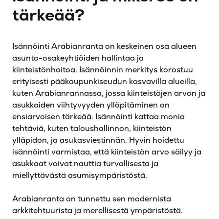
tärkeää?
Isännöinti Arabianranta on keskeinen osa alueen
asunto-osakeyhtiöiden hallintaa ja
kiinteistönhoitoa. Isännöinnin merkitys korostuu
erityisesti pääkaupunkiseudun kasvavilla alueilla,
kuten Arabianrannassa, jossa kiinteistöjen arvon ja
asukkaiden viihtyvyyden ylläpitäminen on
ensiarvoisen tärkeää. Isännöinti kattaa monia
tehtäviä, kuten taloushallinnon, kiinteistön
ylläpidon, ja asukasviestinnän. Hyvin hoidettu
isännöinti varmistaa, että kiinteistön arvo säilyy ja
asukkaat voivat nauttia turvallisesta ja
miellyttävästä asumisympäristöstä.
Arabianranta on tunnettu sen modernista
arkkitehtuurista ja merellisestä ympäristöstä.