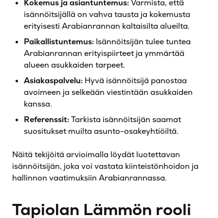
Kokemus ja asiantuntemus:
Varmista, että
isännöitsijällä on vahva tausta ja kokemusta
erityisesti Arabianrannan kaltaisilta alueilta.
Paikallistuntemus:
Isännöitsijän tulee tuntea
Arabianrannan erityispiirteet ja ymmärtää
alueen asukkaiden tarpeet.
Asiakaspalvelu:
Hyvä isännöitsijä panostaa
avoimeen ja selkeään viestintään asukkaiden
kanssa.
Referenssit:
Tarkista isännöitsijän saamat
suositukset muilta asunto-osakeyhtiöiltä.
Näitä tekijöitä arvioimalla löydät luotettavan
isännöitsijän, joka voi vastata kiinteistönhoidon ja
hallinnon vaatimuksiin Arabianrannassa.
Tapiolan Lämmön rooli