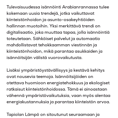
Tulevaisuudessa isännöinti Arabianrannassa tulee
kokemaan uusia trendejä, jotka vaikuttavat
kiinteistönhoidon ja asunto-osakeyhtiöiden
hallinnan muotoihin. Yksi merkittävä trendi on
digitalisaatio, joka muuttaa tapaa, jolla isännöintiä
toteutetaan. Sähköiset palvelut ja automaatio
mahdollistavat tehokkaamman viestinnän ja
kiinteistönhoidon, mikä parantaa asukkaiden ja
isännöitsijän välistä vuorovaikutusta.
Lisäksi ympäristöystävällisyys ja kestävä kehitys
ovat nousevia teemoja. Isännöitsijöiden on
otettava huomioon energiatehokkuus ja ekologiset
ratkaisut kiinteistönhoidossa. Tämä ei ainoastaan
vähennä ympäristövaikutuksia, vaan myös alentaa
energiakustannuksia ja parantaa kiinteistön arvoa.
Tapiolan Lämpö on sitoutunut seuraamaan ja