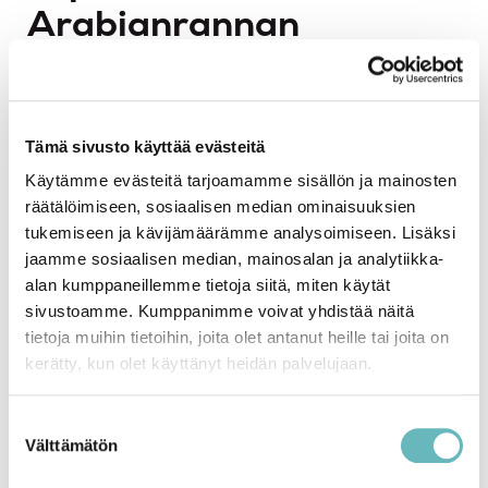
Arabianrannan
isännöinnissä
Tapiolan Lämpö tarjoaa monipuolisia
Tämä sivusto käyttää evästeitä
isännöintipalveluja Arabianrannassa, yhdistäen
Käytämme evästeitä tarjoamamme sisällön ja mainosten
modernin kiinteistönhoidon ja asiakaskeskeisen
räätälöimiseen, sosiaalisen median ominaisuuksien
palvelun. Meidän asiantuntijatiimimme koostuu
tukemiseen ja kävijämäärämme analysoimiseen. Lisäksi
kokeneista isännöitsijöistä, jotka tuntevat
jaamme sosiaalisen median, mainosalan ja analytiikka-
Arabianrannan erityispiirteet ja voivat tarjota
alan kumppaneillemme tietoja siitä, miten käytät
räätälöityjä ratkaisuja asiakkaidemme tarpeisiin.
sivustoamme. Kumppanimme voivat yhdistää näitä
Tavoitteenamme on varmistaa, että jokainen
tietoja muihin tietoihin, joita olet antanut heille tai joita on
asunto-osakeyhtiö saa parhaan mahdollisen
kerätty, kun olet käyttänyt heidän palvelujaan.
palvelun ja että kiinteistöt pysyvät hyvässä
kunnossa ja asukkaat tyytyväisinä.
Suostumuksen
Välttämätön
Palvelumme kattavat kaiken tarvittavan
valinta
isännöinnin eri osa-alueilla, kuten taloushallinnon,