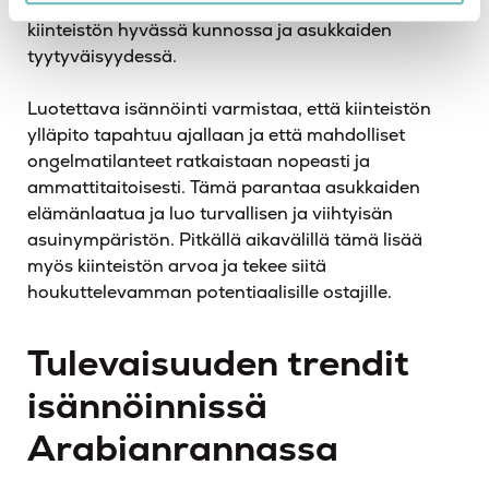
toiminta näkyy taloyhtiön talouden vakaudessa,
kiinteistön hyvässä kunnossa ja asukkaiden
tyytyväisyydessä.
Luotettava isännöinti varmistaa, että kiinteistön
ylläpito tapahtuu ajallaan ja että mahdolliset
ongelmatilanteet ratkaistaan nopeasti ja
ammattitaitoisesti. Tämä parantaa asukkaiden
elämänlaatua ja luo turvallisen ja viihtyisän
asuinympäristön. Pitkällä aikavälillä tämä lisää
myös kiinteistön arvoa ja tekee siitä
houkuttelevamman potentiaalisille ostajille.
Tulevaisuuden trendit
isännöinnissä
Arabianrannassa