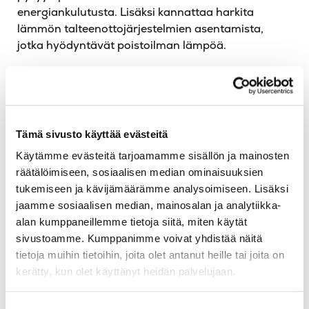
energiankulutusta. Lisäksi kannattaa harkita
lämmön talteenottojärjestelmien asentamista,
jotka hyödyntävät poistoilman lämpöä.
Vedenkulutuksen
vähentäminen
Tämä sivusto käyttää evästeitä
Käytämme evästeitä tarjoamamme sisällön ja mainosten
Vedenkulutuksen vähentäminen on toinen tehokas
räätälöimiseen, sosiaalisen median ominaisuuksien
tapa säästää energiaa. Veden lämmittäminen
tukemiseen ja kävijämäärämme analysoimiseen. Lisäksi
kuluttaa paljon energiaa, joten vedenkulutuksen
jaamme sosiaalisen median, mainosalan ja analytiikka-
vähentäminen voi tuoda merkittäviä säästöjä.
alan kumppaneillemme tietoja siitä, miten käytät
Asenna vettä säästäviä suihkupäitä ja hanoja, jotka
sivustoamme. Kumppanimme voivat yhdistää näitä
vähentävät veden virtausta ilman, että mukavuus
tietoja muihin tietoihin, joita olet antanut heille tai joita on
kärsii.
kerätty, kun olet käyttänyt heidän palvelujaan.
Lisäksi kannattaa harkita vedenkulutuksen