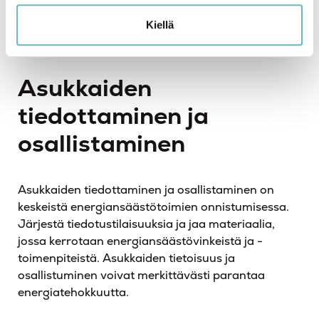
vaihtoehtoihin. Esimerkiksi lämmön talteenotolla
varustetut ilmanvaihtojärjestelmät voivat
Kiellä
merkittävästi vähentää energiankulutusta.
Asukkaiden
tiedottaminen ja
osallistaminen
Asukkaiden tiedottaminen ja osallistaminen on
keskeistä energiansäästötoimien onnistumisessa.
Järjestä tiedotustilaisuuksia ja jaa materiaalia,
jossa kerrotaan energiansäästövinkeistä ja -
toimenpiteistä. Asukkaiden tietoisuus ja
osallistuminen voivat merkittävästi parantaa
energiatehokkuutta.