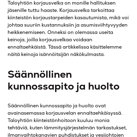
Taloyhtiön korjausvelka on monille hallituksen
jäsenille tuttu haaste. Korjausvelka tarkoittaa
kiinteistön korjaustarpeiden kasautumista, mikä voi
johtaa suuriin kustannuksiin ja asumisviihtyvyyden
heikkenemiseen. Onneksi on olemassa useita
keinoja, joilla korjausvelkaa voidaan
ennaltaehkäistä. Tässä artikkelissa käsittelemme
näitä keinoja isännöitsijän näkökulmasta.
Säännöllinen
kunnossapito ja huolto
Säännöllinen kunnossapito ja huolto ovat
avainasemassa korjausvelan ennaltaehkäisyssä.
Taloyhtiön kiinteistönhoitoon kuuluu monia
tehtäviä, kuten lämmitysjärjestelmän tarkastukset,
ilmanvaihtokanavien puhdistukset ja vesijohtojen