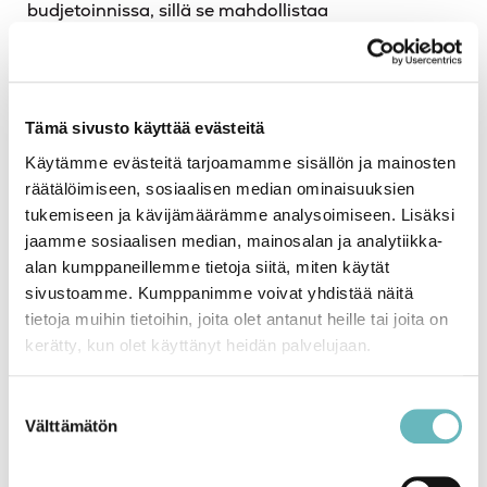
budjetoinnissa, sillä se mahdollistaa
korjauskustannusten ennakoinnin ja jakamisen
useammalle vuodelle.
Taloudellinen
Tämä sivusto käyttää evästeitä
suunnittelu ja
Käytämme evästeitä tarjoamamme sisällön ja mainosten
räätälöimiseen, sosiaalisen median ominaisuuksien
budjetointi
tukemiseen ja kävijämäärämme analysoimiseen. Lisäksi
jaamme sosiaalisen median, mainosalan ja analytiikka-
alan kumppaneillemme tietoja siitä, miten käytät
Taloudellinen suunnittelu ja budjetointi ovat
sivustoamme. Kumppanimme voivat yhdistää näitä
keskeisiä tekijöitä korjausvelan ennaltaehkäisyssä.
tietoja muihin tietoihin, joita olet antanut heille tai joita on
Taloyhtiön hallituksen tulisi laatia pitkän aikavälin
kerätty, kun olet käyttänyt heidän palvelujaan.
taloussuunnitelma, joka kattaa kaikki tulevat
korjaustarpeet ja investoinnit. Tämä suunnitelma
Suostumuksen
auttaa varmistamaan, että taloyhtiöllä on
Välttämätön
valinta
riittävästi varoja tarvittaviin korjauksiin ja
parannuksiin.