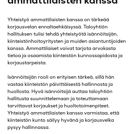
ammattilaisten kanssa
Yhteistyö ammattilaisten kanssa on tärkeää
korjausvelan ennaltaehkäisyssä. Taloyhtiön
hallituksen tulisi tehdä yhteistyötä isännöitsijän,
kiinteistönhoitoyritysten ja muiden asiantuntijoiden
kanssa. Ammattilaiset voivat tarjota arvokasta
tietoa ja osaamista kiinteistön kunnossapidosta ja
korjaustarpeista.
Isännöitsijän rooli on erityisen tärkeä, sillä hän
vastaa kiinteistön päivittäisestä hallinnosta ja
huollosta. Hyvä isännöitsijä auttaa taloyhtiön
hallitusta suunnittelemaan ja toteuttamaan
tarvittavat korjaukset ja huoltotoimenpiteet.
Yhteistyö ammattilaisten kanssa varmistaa, että
kiinteistön kunto säilyy hyvänä ja korjausvelka
pysyy hallinnassa.