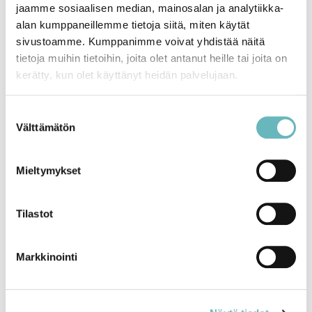
jaamme sosiaalisen median, mainosalan ja analytiikka-
Mitä?
Hyötypuutarha tutuksi!
alan kumppaneillemme tietoja siitä, miten käytät
Missä? Tapiolan asiakaspalvelupiste,
Mäntyviita 2
,
sivustoamme. Kumppanimme voivat yhdistää näitä
Espoo. Kulku tapahtumaan tapahtuu
tietoja muihin tietoihin, joita olet antanut heille tai joita on
Menninkäisentien puolelta.
kerätty, kun olet käyttänyt heidän palvelujaan.
Milloin? Lauantaina
4.5.2024 klo 10-13
Tarkempi aikataulu julkaistaan myöhemmin, joten
Suostumuksen
Välttämätön
pysy kuulolla. Tapahtumaan ei tarvitse ilmoittautua
valinta
etukäteen. Nähdään siellä!
Mieltymykset
Tilastot
Markkinointi