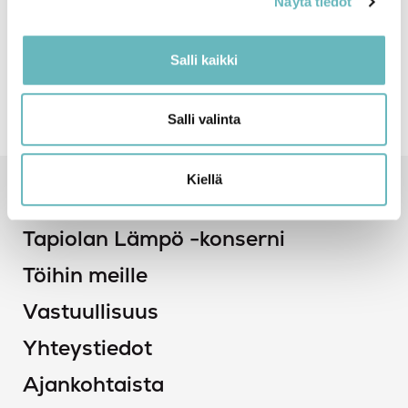
Näytä tiedot
Salli kaikki
Salli valinta
Kiellä
Pikalinkit
Tapiolan Lämpö -konserni
Töihin meille
Vastuullisuus
Yhteystiedot
Ajankohtaista