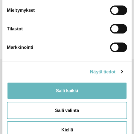
Mieltymykset
Tilastot
Markkinointi
Näytä tiedot
Pikalinkit
Tapiolan Lämpö -konserni
Salli kaikki
Töihin meille
Vastuullisuus
Salli valinta
Yhteystiedot
Kiellä