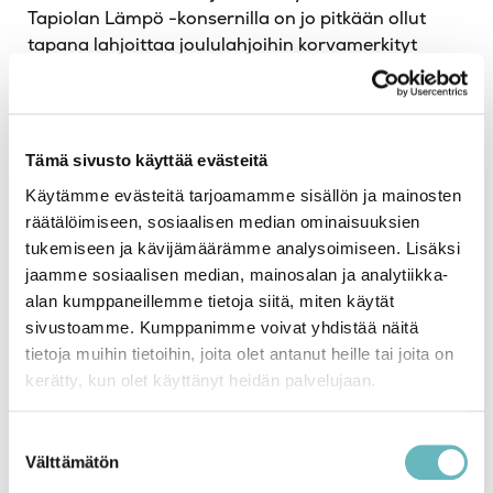
Tapiolan Lämpö -konsernilla on jo pitkään ollut
tapana lahjoittaa joululahjoihin korvamerkityt
varat hyväntekeväisyyteen, ja tänä vuonna
henkilöstömme sai äänestää itselleen sydäntä
lähinnä olevaa hyväntekeväisyyskohdetta.
Äänestykseen osallistuttiin sankoin joukoin ja
Tämä sivusto käyttää evästeitä
äänestyksen voitti MIELI ry.
Käytämme evästeitä tarjoamamme sisällön ja mainosten
räätälöimiseen, sosiaalisen median ominaisuuksien
Teimme lahjoituksen MIELI ry:lle ja lahjoituksella
tukemiseen ja kävijämäärämme analysoimiseen. Lisäksi
tuemme nuorten mielenterveystyötä Suomessa.
jaamme sosiaalisen median, mainosalan ja analytiikka-
alan kumppaneillemme tietoja siitä, miten käytät
Rauhallista joulun aikaa kaikille.
sivustoamme. Kumppanimme voivat yhdistää näitä
tietoja muihin tietoihin, joita olet antanut heille tai joita on
kerätty, kun olet käyttänyt heidän palvelujaan.
Suostumuksen
Välttämätön
valinta