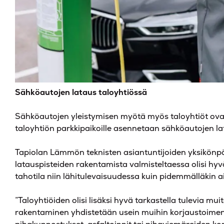
Sähköautojen lataus taloyhtiössä
Sähköautojen yleistymisen myötä myös taloyhtiöt ova
taloyhtiön parkkipaikoille asennetaan sähköautojen la
Tapiolan Lämmön teknisten asiantuntijoiden yksikönp
latauspisteiden rakentamista valmisteltaessa olisi hyv
tahotila niin lähitulevaisuudessa kuin pidemmälläkin ai
”Taloyhtiöiden olisi lisäksi hyvä tarkastella tulevia mu
rakentaminen yhdistetään usein muihin korjaustoimenpi