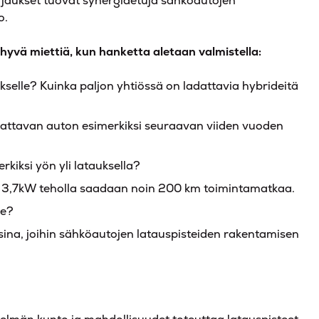
rjaukset tuovat synergiaetuja sähköautojen
oo.
i hyvä miettiä, kun hanketta aletaan valmistella:
ukselle? Kuinka paljon yhtiössä on ladattavia hybrideitä
adattavan auton esimerkiksi seuraavan viiden vuoden
rkiksi yön yli latauksella?
00 3,7kW teholla saadaan noin 200 km toimintamatkaa.
le?
sina, joihin sähköautojen latauspisteiden rakentamisen