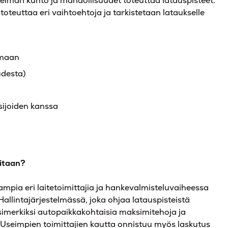
stelmän kunto ja mahdollisuudet toteuttaa latauspisteet.
toteuttaa eri vaihtoehtoja ja tarkistetaan lataukselle
amaan
udesta)
sijoiden kanssa
litaan?
pia eri laitetoimittajia ja hankevalmisteluvaiheessa
Hallintajärjestelmässä, joka ohjaa latauspisteistä
imerkiksi autopaikkakohtaisia maksimitehoja ja
 Useimpien toimittajien kautta onnistuu myös laskutus