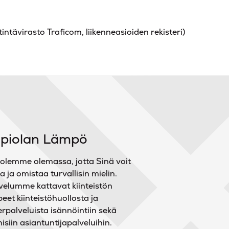
tintävirasto Traficom, liikenneasioiden rekisteri)
apiolan Lämpö
olemme olemassa, jotta Sinä voit
a ja omistaa turvallisin mielin.
velumme kattavat kiinteistön
peet kiinteistöhuollosta ja
erpalveluista isännöintiin sekä
nisiin asiantuntijapalveluihin.