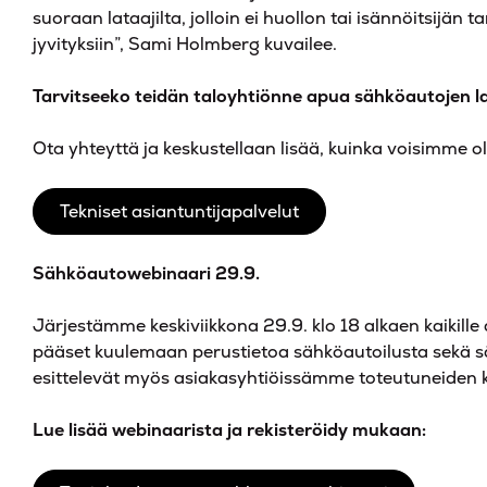
suoraan lataajilta, jolloin ei huollon tai isännöitsijän
jyvityksiin”, Sami Holmberg kuvailee.
Tarvitseeko teidän taloyhtiönne apua sähköautojen 
Ota yhteyttä ja keskustellaan lisää, kuinka voisimme ol
Tekniset asiantuntijapalvelut
Sähköautowebinaari 29.9.
Järjestämme keskiviikkona 29.9. klo 18 alkaen kaikil
pääset kuulemaan perustietoa sähköautoilusta sekä s
esittelevät myös asiakasyhtiöissämme toteutuneiden ko
Lue lisää webinaarista ja rekisteröidy mukaan: