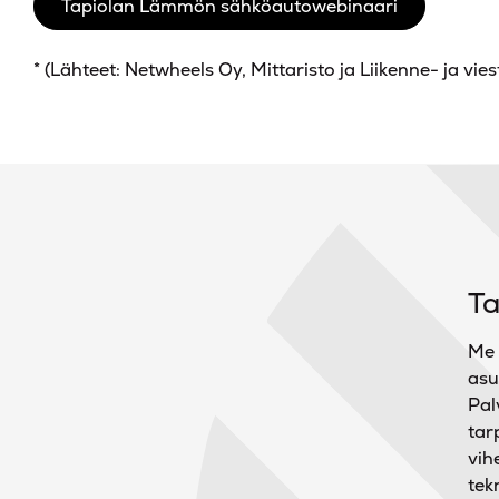
Tapiolan Lämmön sähköautowebinaari
* (Lähteet: Netwheels Oy, Mittaristo ja Liikenne- ja vies
T
Me 
asu
Pal
tar
vih
tek