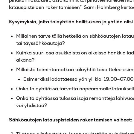
pihakunnostukset, asfaltoinnit tai pihaviemäreiden ko
latauspisteiden rakentamiseen”, Sami Holmberg kert
Kysymyksiä, joita taloyhtiön hallituksen ja yhtiön olis
Millainen tarve tällä hetkellä on sähköautojen lata
tai täyssähköautoja?
Kuinka suuri osa asukkaista on aikeissa hankkia l
aikana?
Millaista toimintamatkaa taloyhtiö tavoittelee esime
Esimerkiksi ladattaessa yön yli klo. 19.00–07.
Onko taloyhtiössä tarvetta nopeammalle latauksel
Onko taloyhtiössä tulossa isoja remontteja lähivuo
voi yhdistää?
Sähköautojen latauspisteiden rakentamisen vaiheet: