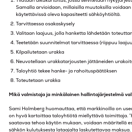
Tilataan alkukartoitus, jossa selvitetään nykyjärje
Samalla arvioidaan, millaisilla muutoksilla voidaan 
käytettävissä oleva kapasiteetti sähköyhtiöltä.
Tarvittaessa osakaskysely
Valitaan laajuus, jolla hanketta lähdetään toteutt
Teetetään suunnitelmat tarvittaessa (riippuu laaju
Kilpailutetaan urakka
Neuvotellaan urakkatarjousten jättäneiden urakoit
Taloyhtiö tekee hanke- ja rahoituspäätöksen
Toteutetaan urakka
Mikä valmistaja ja minkälainen hallintajärjestelmä va
Sami Holmberg huomauttaa, että markkinoilla on useam
on hyvä kartoittaa taloyhtiötä miellyttävä toimittaja. ”
saatavaa tehoa käytön mukaan, voidaan määritellä es
sähkön kulutuksesta lataajalta laskutettavaa maksua.