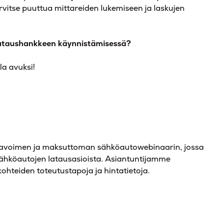
 tarvitse puuttua mittareiden lukemiseen ja laskujen
lataushankkeen käynnistämisessä?
la avuksi!
le avoimen ja maksuttoman sähköautowebinaarin, jossa
ähköautojen latausasioista. Asiantuntijamme
hteiden toteutustapoja ja hintatietoja.