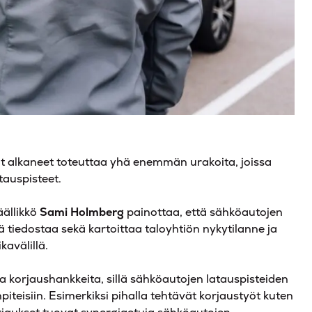
t alkaneet toteuttaa yhä enemmän urakoita, joissa
tauspisteet.
äällikkö
Sami Holmberg
painottaa, että sähköautojen
ä tiedostaa sekä kartoittaa taloyhtiön nykytilanne ja
kavälillä.
ita korjaushankkeita, sillä sähköautojen latauspisteiden
teisiin. Esimerkiksi pihalla tehtävät korjaustyöt kuten