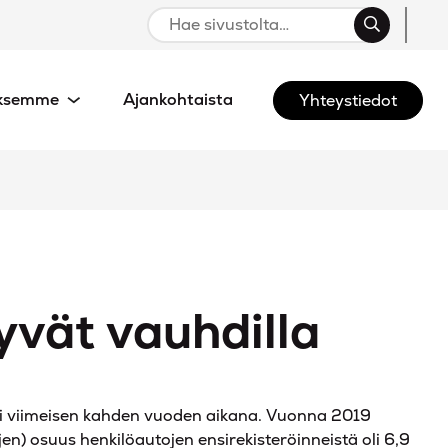
iksemme
Ajankohtaista
Yhteystiedot
yvät vauhdilla
ti viimeisen kahden vuoden aikana. Vuonna 2019
n) osuus henkilöautojen ensirekisteröinneistä oli 6,9