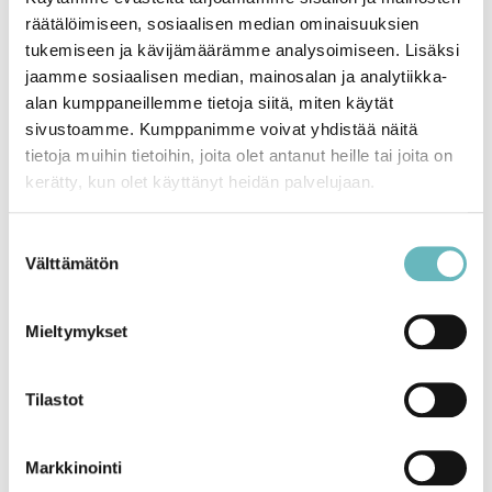
jäsenyydet alan järjestöissä.
räätälöimiseen, sosiaalisen median ominaisuuksien
tukemiseen ja kävijämäärämme analysoimiseen. Lisäksi
Tärkeimmät kysymykset
jaamme sosiaalisen median, mainosalan ja analytiikka-
esittää isännöitsijälle
alan kumppaneillemme tietoja siitä, miten käytät
sivustoamme. Kumppanimme voivat yhdistää näitä
tietoja muihin tietoihin, joita olet antanut heille tai joita on
kerätty, kun olet käyttänyt heidän palvelujaan.
Kun olet löytänyt potentiaalisia isännöitsijöitä, on
tärkeää esittää heille oikeat kysymykset
varmistaaksesi, että he ovat luotettavia ja sopivia
Suostumuksen
taloyhtiösi tarpeisiin. Tässä muutamia keskeisiä
Välttämätön
valinta
kysymyksiä:
Mieltymykset
1. Millainen kokemus teillä on asunto-
osakeyhtiöiden hallinnasta? Tämä auttaa
arvioimaan isännöitsijän osaamista ja kokemusta.
Tilastot
2. Miten hoidatte taloyhtiön talouden ja
Markkinointi
raportoinnin? On tärkeää tietää, miten isännöitsijä