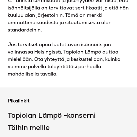
4. Tarkista sertifikaatit ja jäsenyydet: Varmista, että
isännöitsijällä on tarvittavat sertifikaatit ja että hän
kuuluu alan järjestöihin. Tämä on merkki
ammattimaisuudesta ja sitoutumisesta alan
standardeihin.
Jos tarvitset apua luotettavan isännöitsijän
valinnassa Helsingissä, Tapiolan Lämpö auttaa
mielellään. Ota yhteyttä ja keskustellaan, kuinka
voimme palvella taloyhtiötäsi parhaalla
mahdollisella tavalla.
Pikalinkit
Tapiolan Lämpö -konserni
Töihin meille