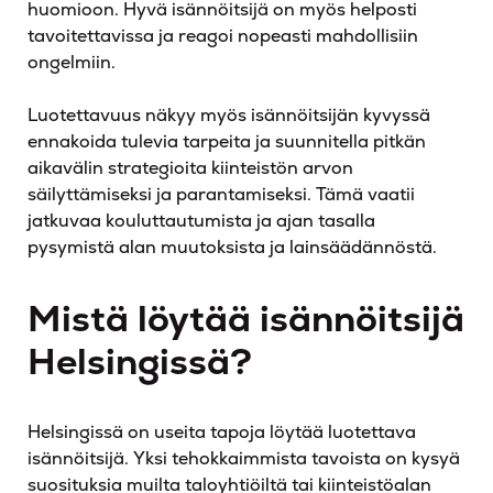
huomioon. Hyvä isännöitsijä on myös helposti
tavoitettavissa ja reagoi nopeasti mahdollisiin
ongelmiin.
Luotettavuus näkyy myös isännöitsijän kyvyssä
ennakoida tulevia tarpeita ja suunnitella pitkän
aikavälin strategioita kiinteistön arvon
säilyttämiseksi ja parantamiseksi. Tämä vaatii
jatkuvaa kouluttautumista ja ajan tasalla
pysymistä alan muutoksista ja lainsäädännöstä.
Mistä löytää isännöitsijä
Helsingissä?
Helsingissä on useita tapoja löytää luotettava
isännöitsijä. Yksi tehokkaimmista tavoista on kysyä
suosituksia muilta taloyhtiöiltä tai kiinteistöalan