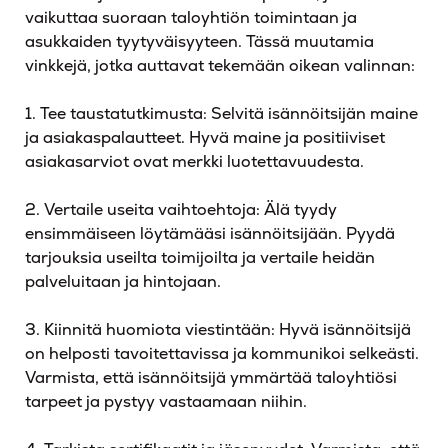
vaikuttaa suoraan taloyhtiön toimintaan ja
asukkaiden tyytyväisyyteen. Tässä muutamia
vinkkejä, jotka auttavat tekemään oikean valinnan:
1. Tee taustatutkimusta: Selvitä isännöitsijän maine
ja asiakaspalautteet. Hyvä maine ja positiiviset
asiakasarviot ovat merkki luotettavuudesta.
2. Vertaile useita vaihtoehtoja: Älä tyydy
ensimmäiseen löytämääsi isännöitsijään. Pyydä
tarjouksia useilta toimijoilta ja vertaile heidän
palveluitaan ja hintojaan.
3. Kiinnitä huomiota viestintään: Hyvä isännöitsijä
on helposti tavoitettavissa ja kommunikoi selkeästi.
Varmista, että isännöitsijä ymmärtää taloyhtiösi
tarpeet ja pystyy vastaamaan niihin.