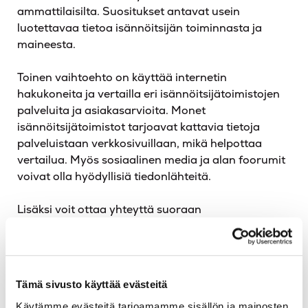
ammattilaisilta. Suositukset antavat usein
luotettavaa tietoa isännöitsijän toiminnasta ja
maineesta.
Toinen vaihtoehto on käyttää internetin
hakukoneita ja vertailla eri isännöitsijätoimistojen
palveluita ja asiakasarvioita. Monet
isännöitsijätoimistot tarjoavat kattavia tietoja
palveluistaan verkkosivuillaan, mikä helpottaa
vertailua. Myös sosiaalinen media ja alan foorumit
voivat olla hyödyllisiä tiedonlähteitä.
Lisäksi voit ottaa yhteyttä suoraan
isännöitsijätoimistoihin ja pyytää tarjouksia. Tämä
antaa mahdollisuuden keskustella suoraan
isännöitsijän kanssa ja arvioida, kuinka hyvin hän
vastaa taloyhtiön tarpeisiin. Muista myös tarkistaa,
Tämä sivusto käyttää evästeitä
että isännöitsijällä on tarvittavat sertifikaatit ja
Käytämme evästeitä tarjoamamme sisällön ja mainosten